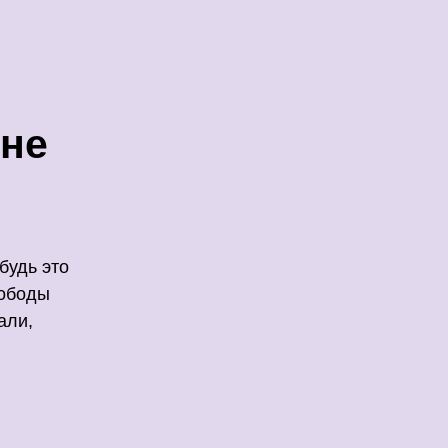
 не
будь это
вободы
али,