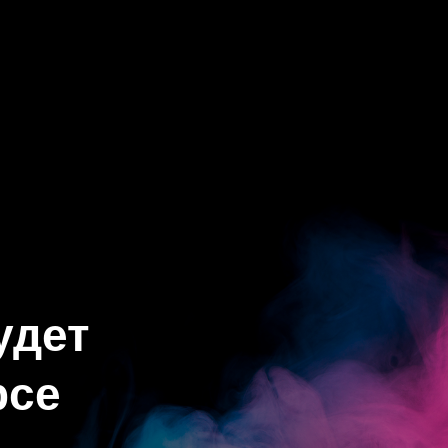
удет
рсе