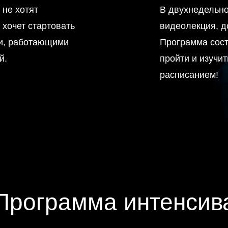
 не хотят
В двухнедельно
 хочет стартовать
видеолекция, д
ми, работающими
Программа сост
й.
пройти и изучи
расписанием!
Программа интенсив